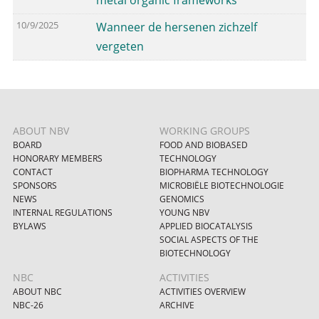
metal organic frameworks
10/9/2025
Wanneer de hersenen zichzelf
vergeten
ABOUT NBV
WORKING GROUPS
BOARD
FOOD AND BIOBASED
HONORARY MEMBERS
TECHNOLOGY
CONTACT
BIOPHARMA TECHNOLOGY
SPONSORS
MICROBIËLE BIOTECHNOLOGIE
NEWS
GENOMICS
INTERNAL REGULATIONS
YOUNG NBV
BYLAWS
APPLIED BIOCATALYSIS
SOCIAL ASPECTS OF THE
BIOTECHNOLOGY
NBC
ACTIVITIES
ABOUT NBC
ACTIVITIES OVERVIEW
NBC-26
ARCHIVE