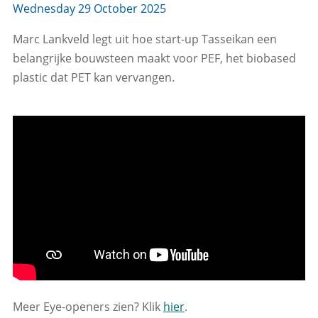
Wednesday 29 October 2025
Marc Lankveld legt uit hoe start-up Tasseikan een
belangrijke bouwsteen maakt voor PEF, het biobased
plastic dat PET kan vervangen.
Meer Eye-openers zien? Klik
hier
.