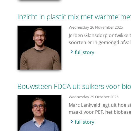
Inzicht in plastic mix met warmte me
Wednesday 26 November 2025
Jeroen Glansdorp ontwikkel
soorten er in gemengd afvalpl
full story
Bouwsteen FDCA uit suikers voor bio
Wednesday 29 October 2025
Marc Lankveld legt uit hoe 
maakt voor PEF, het biobase
full story