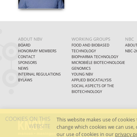
ABOUT NBV
WORKING GROUPS
NBC
BOARD
FOOD AND BIOBASED
ABOUT
HONORARY MEMBERS
TECHNOLOGY
NBC-2
CONTACT
BIOPHARMA TECHNOLOGY
SPONSORS
MICROBIËLE BIOTECHNOLOGIE
NEWS
GENOMICS
INTERNAL REGULATIONS
YOUNG NBV
BYLAWS
APPLIED BIOCATALYSIS
SOCIAL ASPECTS OF THE
BIOTECHNOLOGY
COOKIES ON THIS
This website makes use of cookies t
WEBSITE
change which cookies we can use, 
our use of cookies in our
privacy p