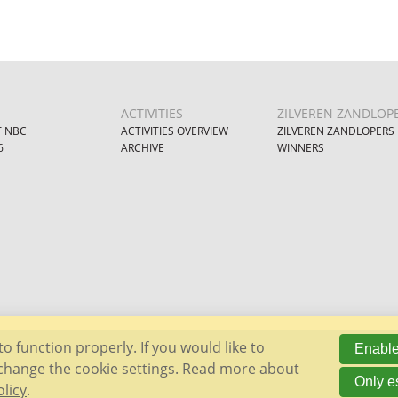
ACTIVITIES
ZILVEREN ZANDLOP
 NBC
ACTIVITIES OVERVIEW
ZILVEREN ZANDLOPERS
6
ARCHIVE
WINNERS
o function properly. If you would like to
Enable
change the cookie settings. Read more about
Only e
olicy
.