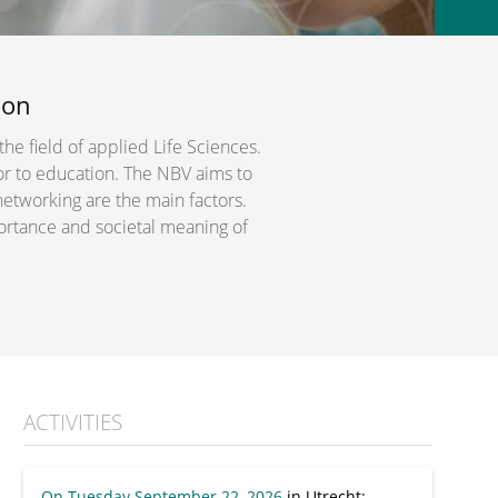
ion
the field of applied Life Sciences.
or to education. The NBV aims to
networking are the main factors.
portance and societal meaning of
ACTIVITIES
On Tuesday September 22, 2026
in Utrecht
: