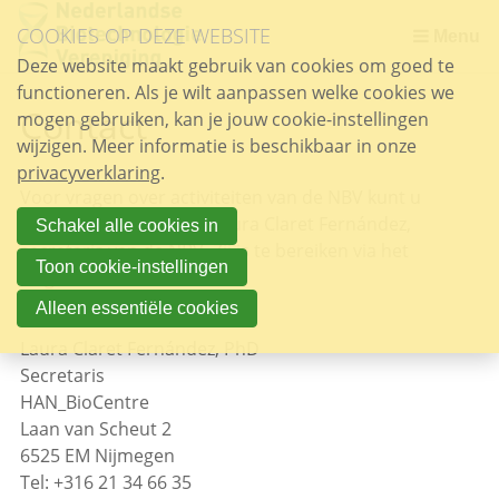
Sla
COOKIES OP DEZE WEBSITE
links
Menu
over
Deze website maakt gebruik van cookies om goed te
functioneren. Als je wilt aanpassen welke cookies we
Spring
Contact
mogen gebruiken, kan je jouw cookie-instellingen
naar
wijzigen. Meer informatie is beschikbaar in onze
de
privacyverklaring
inhoud
.
Voor vragen over activiteiten van de NBV kunt u
Spring
contact opnemen met Laura Claret Fernández,
naar
Schakel alle cookies in
secretaris van de NBV. Zij is te bereiken via het
het
Toon cookie-instellingen
volgende adres:
menu
Alleen essentiële cookies
Laura Claret Fernández, PhD
Secretaris
HAN_BioCentre
Laan van Scheut 2
6525 EM Nijmegen
Tel: +316 21 34 66 35