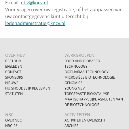
E-mail:
nbv@kncv.nl
Voor vragen over uw registratie, of het aanpassen van
uw contactgegevens kunt u terecht bij
ledenadministratie@kncv.nl
.
OVER NBV
WERKGROEPEN
BESTUUR
FOOD AND BIOBASED
ERELEDEN
TECHNOLOGY
CONTACT
BIOPHARMA TECHNOLOGY
SPONSORS
MICROBIËLE BIOTECHNOLOGIE
NIEUWS
GENOMICS
HUISHOUDELIJK REGLEMENT
YOUNG NBV
STATUTEN
TOEGEPASTE BIOKATALYSE
MAATSCHAPPELIJKE ASPECTEN VAN
DE BIOTECHNOLOGIE
NBC
ACTIVITEITEN
OVER NBC
ACTIVITEITEN OVERZICHT
NBC-26
ARCHIEF