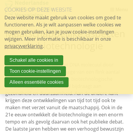
Sla
COOKIES OP DEZE WEBSITE
links
Menu
over
Deze website maakt gebruik van cookies om goed te
MAATSCHAPPELIJKE ASPECTEN VAN DE BIOTECHNOLOGIE
functioneren. Als je wilt aanpassen welke cookies we
Spring
Maatschappelijke aspecten
mogen gebruiken, kan je jouw cookie-instellingen
naar
wijzigen. Meer informatie is beschikbaar in onze
de
van de biotechnologie
privacyverklaring
inhoud
.
Spring
naar
Schakel alle cookies in
Sinds de ontdekking van het DNA molecuul door
het
Watson en Crick zijn we getuige van een flink aantal
Toon cookie-instellingen
menu
belangrijke doorbraken in de biotechnologische
Alleen essentiële cookies
wereld, hetgeen bijvoorbeeld bijdraagt aan
gezondheid en duurzaamheid. Aan de andere kant
krijgen deze ontwikkelingen van tijd tot tijd ook te
maken met verzet vanuit de maatschappij. Ook in de
21e eeuw ontwikkelt de biotechnologie in een enorm
tempo en als gevolg daarvan ook het publieke debat.
De laatste jaren hebben we een verhoogd bewustzijn